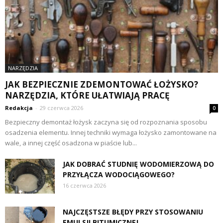
NARZĘDZIA
JAK BEZPIECZNIE ZDEMONTOWAĆ ŁOŻYSKO?
NARZĘDZIA, KTÓRE UŁATWIAJĄ PRACĘ
Redakcja
-
29 czerwca 2026
0
Bezpieczny demontaż łożysk zaczyna się od rozpoznania sposobu
osadzenia elementu. Innej techniki wymaga łożysko zamontowane na
wale, a innej część osadzona w piaście lub...
JAK DOBRAĆ STUDNIĘ WODOMIERZOWĄ DO
PRZYŁĄCZA WODOCIĄGOWEGO?
16 czerwca 2026
NAJCZĘSTSZE BŁĘDY PRZY STOSOWANIU
EMULSJI BITUMICZNEJ