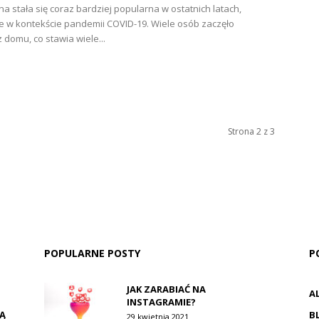
na stała się coraz bardziej popularna w ostatnich latach,
e w kontekście pandemii COVID-19. Wiele osób zaczęło
 domu, co stawia wiele...
Strona 2 z 3
POPULARNE POSTY
P
JAK ZARABIAĆ NA
A
INSTAGRAMIE?
JĄ
B
29 kwietnia 2021