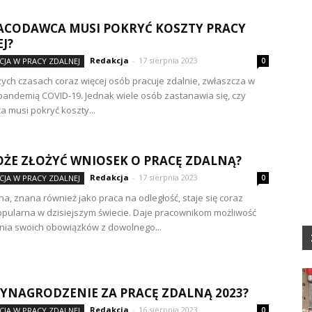
ACODAWCA MUSI POKRYĆ KOSZTY PRACY
J?
Redakcja
-
17 sierpnia 2023
JA W PRACY ZDALNEJ
0
zych czasach coraz więcej osób pracuje zdalnie, zwłaszcza w
pandemią COVID-19. Jednak wiele osób zastanawia się, czy
 musi pokryć koszty...
ŻE ZŁOŻYĆ WNIOSEK O PRACĘ ZDALNĄ?
Redakcja
-
17 sierpnia 2023
JA W PRACY ZDALNEJ
0
na, znana również jako praca na odległość, staje się coraz
opularna w dzisiejszym świecie. Daje pracownikom możliwość
ia swoich obowiązków z dowolnego...
WYNAGRODZENIE ZA PRACĘ ZDALNĄ 2023?
Redakcja
-
16 sierpnia 2023
JA W PRACY ZDALNEJ
0