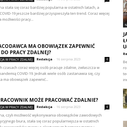
na stała się coraz bardziej popularna w ostatnich latach, a
OVID-19 jeszcze bardziej przyspieszyła ten trend. Coraz więcej
 możliwości pracy...
N
J
Ł
RACODAWCA MA OBOWIĄZEK ZAPEWNIĆ
U
 DO PRACY ZDALNEJ?
Re
Redakcja
-
16 sierpnia 2023
JA W PRACY ZDALNEJ
0
Be
 czasach coraz więcej osób pracuje zdalnie, zwłaszcza w
ro
pandemią COVID-19. Jednak wiele osób zastanawia się, czy
te
a ma obowiązek zapewnić...
in
PRACOWNIK MOŻE PRACOWAĆ ZDALNIE?
Redakcja
-
16 sierpnia 2023
JA W PRACY ZDALNEJ
0
lna, czyli możliwość wykonywania obowiązków zawodowych
ycyjnego biura, stała się coraz popularniejsza w ostatnich