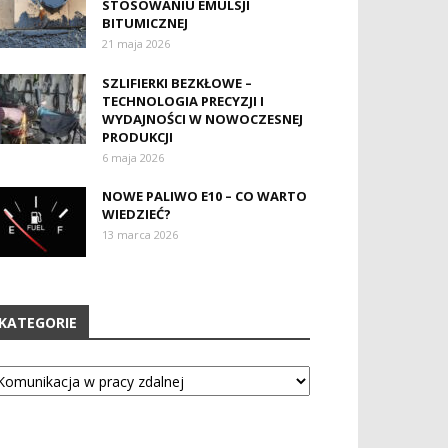
STOSOWANIU EMULSJI
BITUMICZNEJ
21 maja 2026
SZLIFIERKI BEZKŁOWE –
TECHNOLOGIA PRECYZJI I
WYDAJNOŚCI W NOWOCZESNEJ
PRODUKCJI
6 maja 2026
NOWE PALIWO E10 – CO WARTO
WIEDZIEĆ?
13 marca 2026
KATEGORIE
tegorie