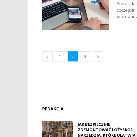
Praca zdal
szczególni
pracować z
1
2
3
REDAKCJA
JAK BEZPIECZNIE
ZDEMONTOWAĆ ŁOŻYSKO?
NARZĘDZIA, KTÓRE UŁATWIA