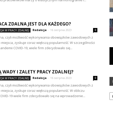
elu pracowników marzy o elastycznym harmonogramie i...
ACA ZDALNA JEST DLA KAŻDEGO?
Redakcja
-
16 sierpnia 2023
JA W PRACY ZDALNEJ
0
lna, czyli możliwość wykonywania obowiązków zawodowych z
miejsca, zyskuje coraz większą popularność. W szczególności
pandemii COVID-19, wiele firm zdecydowało się...
SĄ WADY I ZALETY PRACY ZDALNEJ?
Redakcja
-
16 sierpnia 2023
JA W PRACY ZDALNEJ
0
lna, czyli możliwość wykonywania obowiązków zawodowych z
miejsca, zyskuje coraz większą popularność. W obliczu
Ka
OVID-19 wiele firm zdecydowało się na wprowadzenie...