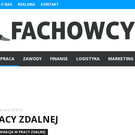
O NAS
REKLAMA
KONTAKT
PRACA
ZAWODY
FINANSE
LOGISTYKA
MARKETING
Fachowcy.pl
pracy zdalnej
ACY ZDALNEJ
IKACJA W PRACY ZDALNEJ