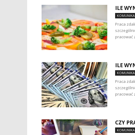
ILE WY
KOMUNIKAC
Praca zdal
szczególni
pracować z
ILE WY
KOMUNIKAC
Praca zdal
szczególni
pracować z 
CZY PR
KOMUNIKAC