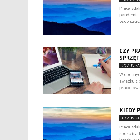
Praca zdal
pandemia C
osób szuka
CZY P
SPRZĘT
KOMUNIKAC
W obecnych
związku z 
pracodawc
KIEDY 
KOMUNIKAC
Praca zda
spoza trad