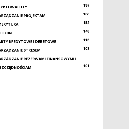
187
RYPTOWALUTY
166
ARZĄDZANIE PROJEKTAMI
152
MERYTURA
148
ITCOIN
116
ARTY KREDYTOWE I DEBETOWE
108
ARZĄDZANIE STRESEM
ARZĄDZANIE REZERWAMI FINANSOWYMI I
101
SZCZĘDNOŚCIAMI