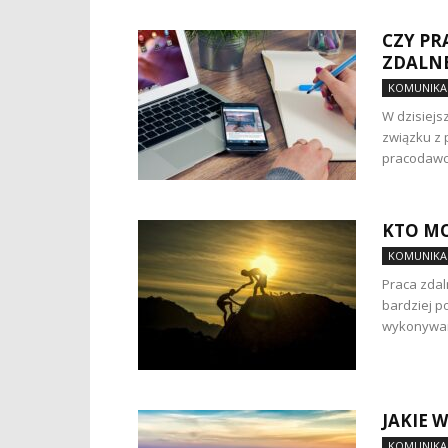
CZY PR
ZDALNE
KOMUNIKAC
W dzisiejs
związku z 
pracodawca
KTO MO
KOMUNIKAC
Praca zdal
bardziej p
wykonywan
JAKIE 
KOMUNIKAC