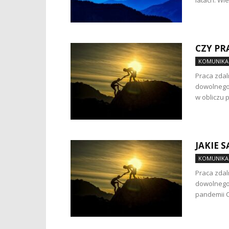
latach. Wi
CZY PR
KOMUNIKAC
Praca zda
dowolnego 
w obliczu 
JAKIE 
KOMUNIKAC
Praca zda
dowolnego 
pandemii C