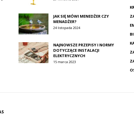
K
JAK SIĘ MÓWI MENEDŻER CZY
Z
MENADŻER?
E
24 listopada 2024
B
K
NAJNOWSZE PRZEPISY I NORMY
DOTYCZĄCE INSTALACJI
Z
ELEKTRYCZNYCH
Z
15 marca 2023
O
AS