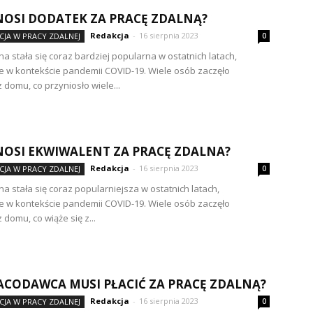
NOSI DODATEK ZA PRACĘ ZDALNĄ?
Redakcja
-
16 sierpnia 2023
JA W PRACY ZDALNEJ
0
na stała się coraz bardziej popularna w ostatnich latach,
e w kontekście pandemii COVID-19. Wiele osób zaczęło
 domu, co przyniosło wiele...
NOSI EKWIWALENT ZA PRACĘ ZDALNA?
Redakcja
-
16 sierpnia 2023
JA W PRACY ZDALNEJ
0
na stała się coraz popularniejsza w ostatnich latach,
e w kontekście pandemii COVID-19. Wiele osób zaczęło
domu, co wiąże się z...
ACODAWCA MUSI PŁACIĆ ZA PRACĘ ZDALNĄ?
Redakcja
-
16 sierpnia 2023
JA W PRACY ZDALNEJ
0