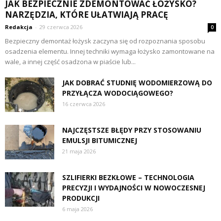
JAK BEZPIECZNIE ZDEMONTOWAĆ ŁOŻYSKO?
NARZĘDZIA, KTÓRE UŁATWIAJĄ PRACĘ
Redakcja
-
29 czerwca 2026
0
Bezpieczny demontaż łożysk zaczyna się od rozpoznania sposobu
osadzenia elementu. Innej techniki wymaga łożysko zamontowane na
wale, a innej część osadzona w piaście lub...
JAK DOBRAĆ STUDNIĘ WODOMIERZOWĄ DO
PRZYŁĄCZA WODOCIĄGOWEGO?
16 czerwca 2026
NAJCZĘSTSZE BŁĘDY PRZY STOSOWANIU
EMULSJI BITUMICZNEJ
21 maja 2026
SZLIFIERKI BEZKŁOWE – TECHNOLOGIA
PRECYZJI I WYDAJNOŚCI W NOWOCZESNEJ
PRODUKCJI
6 maja 2026