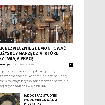
ARZĘDZIA
AK BEZPIECZNIE ZDEMONTOWAĆ
OŻYSKO? NARZĘDZIA, KTÓRE
ŁATWIAJĄ PRACĘ
dakcja
-
29 czerwca 2026
0
zpieczny demontaż łożysk zaczyna się od
zpoznania sposobu osadzenia elementu. Innej
chniki wymaga łożysko zamontowane na wale, a
nej część osadzona w piaście lub...
JAK DOBRAĆ STUDNIĘ
WODOMIERZOWĄ DO
PRZYŁĄCZA