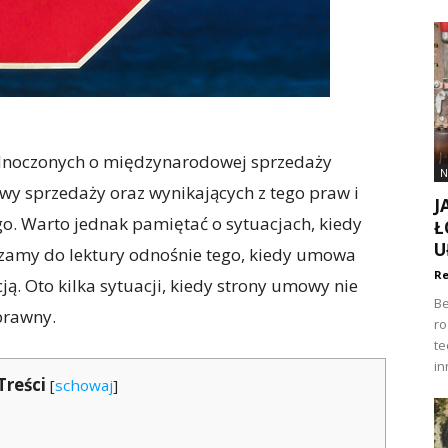
dnoczonych o międzynarodowej sprzedaży
N
y sprzedaży oraz wynikających z tego praw i
J
o. Warto jednak pamiętać o sytuacjach, kiedy
Ł
U
szamy do lektury odnośnie tego, kiedy umowa
Re
ą. Oto kilka sytuacji, kiedy strony umowy nie
Be
prawny.
ro
te
in
Treści
[
schowaj
]