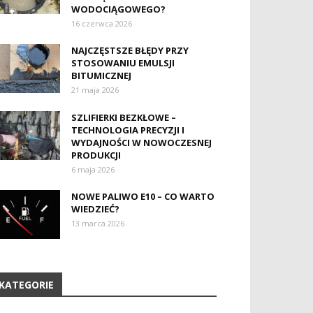
WODOCIĄGOWEGO?
16 czerwca 2026
NAJCZĘSTSZE BŁĘDY PRZY
STOSOWANIU EMULSJI
BITUMICZNEJ
21 maja 2026
SZLIFIERKI BEZKŁOWE –
TECHNOLOGIA PRECYZJI I
WYDAJNOŚCI W NOWOCZESNEJ
PRODUKCJI
6 maja 2026
NOWE PALIWO E10 – CO WARTO
WIEDZIEĆ?
13 marca 2026
KATEGORIE