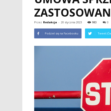
ZASTOSOWAN
Przez
Redakcja
-
20 stycznia 2023
983
0
Podziel się na Facebooku
Tweet (Ćw