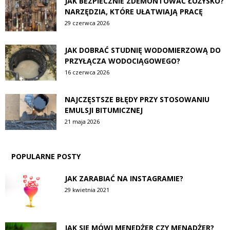
JAK BEZPIECZNIE ZDEMONTOWAĆ ŁOŻYSKO?
NARZĘDZIA, KTÓRE UŁATWIAJĄ PRACĘ
29 czerwca 2026
JAK DOBRAĆ STUDNIĘ WODOMIERZOWĄ DO
PRZYŁĄCZA WODOCIĄGOWEGO?
16 czerwca 2026
NAJCZĘSTSZE BŁĘDY PRZY STOSOWANIU
EMULSJI BITUMICZNEJ
21 maja 2026
POPULARNE POSTY
JAK ZARABIAĆ NA INSTAGRAMIE?
29 kwietnia 2021
JAK SIĘ MÓWI MENEDŻER CZY MENADŻER?