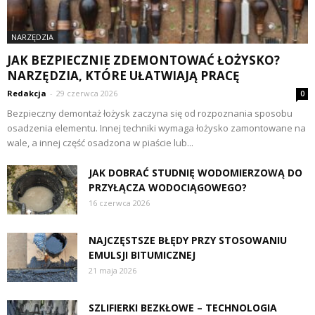
NARZĘDZIA
JAK BEZPIECZNIE ZDEMONTOWAĆ ŁOŻYSKO?
NARZĘDZIA, KTÓRE UŁATWIAJĄ PRACĘ
Redakcja
-
29 czerwca 2026
0
Bezpieczny demontaż łożysk zaczyna się od rozpoznania sposobu
osadzenia elementu. Innej techniki wymaga łożysko zamontowane na
wale, a innej część osadzona w piaście lub...
JAK DOBRAĆ STUDNIĘ WODOMIERZOWĄ DO
PRZYŁĄCZA WODOCIĄGOWEGO?
16 czerwca 2026
NAJCZĘSTSZE BŁĘDY PRZY STOSOWANIU
EMULSJI BITUMICZNEJ
21 maja 2026
SZLIFIERKI BEZKŁOWE – TECHNOLOGIA