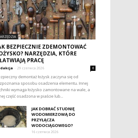
ARZĘDZIA
AK BEZPIECZNIE ZDEMONTOWAĆ
OŻYSKO? NARZĘDZIA, KTÓRE
ŁATWIAJĄ PRACĘ
dakcja
-
29 czerwca 2026
0
zpieczny demontaż łożysk zaczyna się od
zpoznania sposobu osadzenia elementu. Innej
chniki wymaga łożysko zamontowane na wale, a
nej część osadzona w piaście lub...
JAK DOBRAĆ STUDNIĘ
WODOMIERZOWĄ DO
PRZYŁĄCZA
WODOCIĄGOWEGO?
16 czerwca 2026