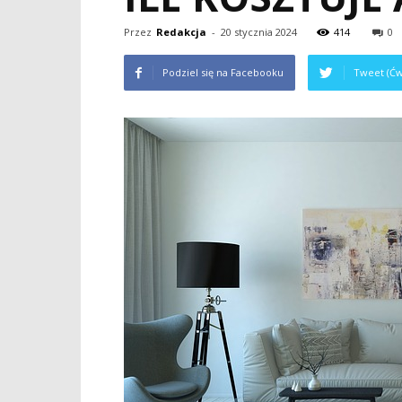
Przez
Redakcja
-
20 stycznia 2024
414
0
Podziel się na Facebooku
Tweet (Ćw