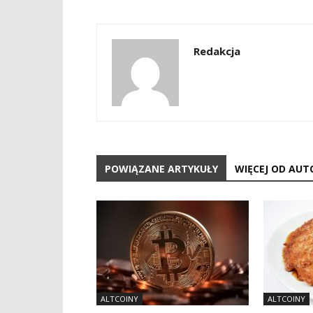
Redakcja
POWIĄZANE ARTYKUŁY
WIĘCEJ OD AUT
ALTCOINY
ALTCOINY