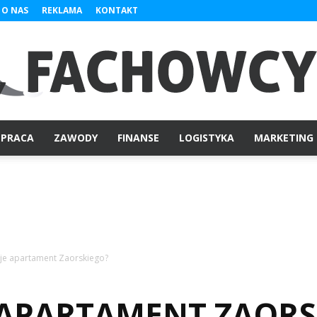
O NAS
REKLAMA
KONTAKT
PRACA
ZAWODY
FINANSE
LOGISTYKA
MARKETING
Fachowcy.pl
uje apartament Zaorskiego?
E APARTAMENT ZAOR