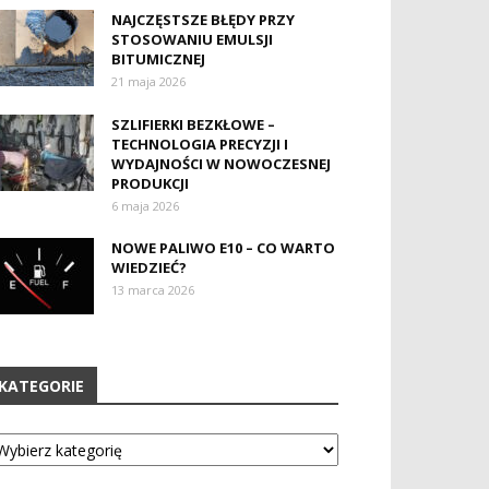
NAJCZĘSTSZE BŁĘDY PRZY
STOSOWANIU EMULSJI
BITUMICZNEJ
21 maja 2026
SZLIFIERKI BEZKŁOWE –
TECHNOLOGIA PRECYZJI I
WYDAJNOŚCI W NOWOCZESNEJ
PRODUKCJI
6 maja 2026
NOWE PALIWO E10 – CO WARTO
WIEDZIEĆ?
13 marca 2026
KATEGORIE
tegorie