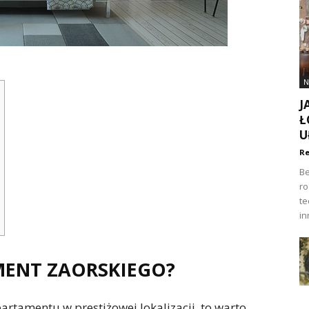
N
J
Ł
U
Re
Be
ro
te
in
MENT ZAORSKIEGO?
artamentu w prestiżowej lokalizacji, to warto