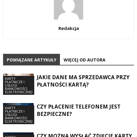
Redakcja
POWIĄZANE ARTYKUŁY
WIĘCEJ OD AUTORA
JAKIE DANE MA SPRZEDAWCA PRZY
KARTY
PŁATNICZE I
PŁATNOŚCI KARTĄ?
USŁUGI
BANKOWOŚCI
ELEKTRONICZNEJ
CZY PŁACENIE TELEFONEM JEST
KARTY
PŁATNICZE I
BEZPIECZNE?
USŁUGI
BANKOWOŚCI
ELEKTRONICZNEJ
CZY MOŻNA WYSŁAĆ ZDJĘCIE KARTY