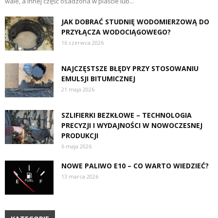
wale, a innej część osadzona w piaście lub...
JAK DOBRAĆ STUDNIĘ WODOMIERZOWĄ DO
PRZYŁĄCZA WODOCIĄGOWEGO?
16 czerwca 2026
NAJCZĘSTSZE BŁĘDY PRZY STOSOWANIU
EMULSJI BITUMICZNEJ
21 maja 2026
SZLIFIERKI BEZKŁOWE – TECHNOLOGIA
PRECYZJI I WYDAJNOŚCI W NOWOCZESNEJ
PRODUKCJI
6 maja 2026
NOWE PALIWO E10 – CO WARTO WIEDZIEĆ?
13 marca 2026