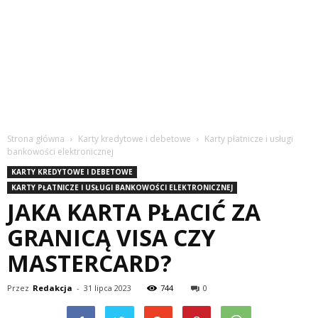
Strona główna
Karty kredytowe i debetowe
Karty płatnicze i usługi
bankowości elektronicznej
KARTY KREDYTOWE I DEBETOWE
KARTY PŁATNICZE I USŁUGI BANKOWOŚCI ELEKTRONICZNEJ
JAKA KARTA PŁACIĆ ZA
GRANICĄ VISA CZY
MASTERCARD?
Przez
Redakcja
-
31 lipca 2023
744
0