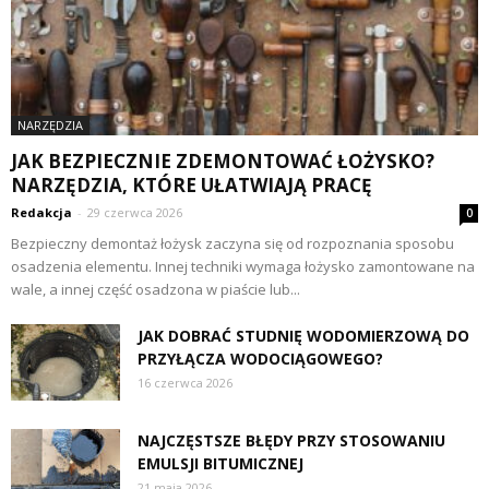
NARZĘDZIA
JAK BEZPIECZNIE ZDEMONTOWAĆ ŁOŻYSKO?
NARZĘDZIA, KTÓRE UŁATWIAJĄ PRACĘ
Redakcja
-
29 czerwca 2026
0
Bezpieczny demontaż łożysk zaczyna się od rozpoznania sposobu
osadzenia elementu. Innej techniki wymaga łożysko zamontowane na
wale, a innej część osadzona w piaście lub...
JAK DOBRAĆ STUDNIĘ WODOMIERZOWĄ DO
PRZYŁĄCZA WODOCIĄGOWEGO?
16 czerwca 2026
NAJCZĘSTSZE BŁĘDY PRZY STOSOWANIU
EMULSJI BITUMICZNEJ
21 maja 2026