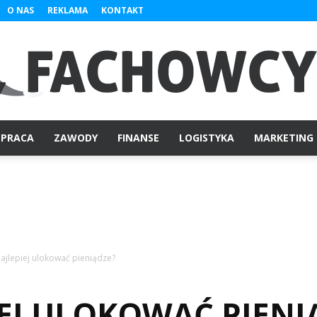
O NAS
REKLAMA
KONTAKT
PRACA
ZAWODY
FINANSE
LOGISTYKA
MARKETING
Fachowcy.pl
ajlepiej ulokować pieniądze?
EJ ULOKOWAĆ PIENI