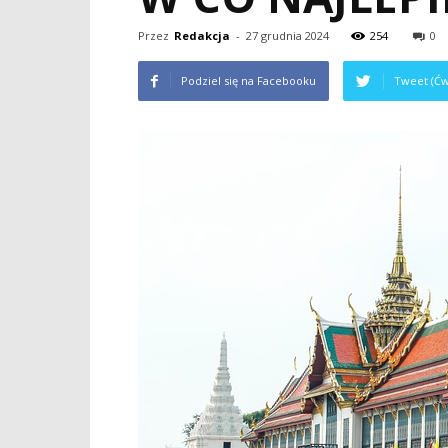
Przez
Redakcja
-
27 grudnia 2024
254
0
Podziel się na Facebooku
Tweet (Ćw