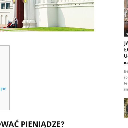
N
J
Ł
U
Re
Be
ro
te
jne
in
OWAĆ PIENIĄDZE?