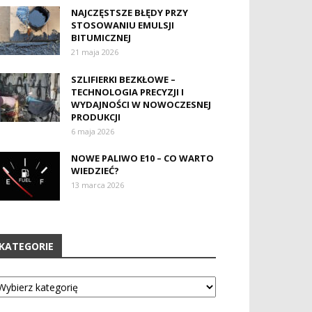
NAJCZĘSTSZE BŁĘDY PRZY
STOSOWANIU EMULSJI
BITUMICZNEJ
21 maja 2026
SZLIFIERKI BEZKŁOWE –
TECHNOLOGIA PRECYZJI I
WYDAJNOŚCI W NOWOCZESNEJ
PRODUKCJI
6 maja 2026
NOWE PALIWO E10 – CO WARTO
WIEDZIEĆ?
13 marca 2026
KATEGORIE
tegorie