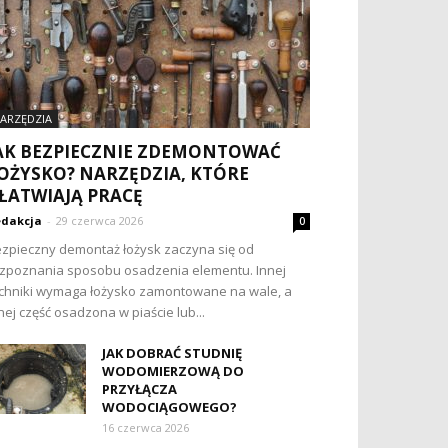
ARZĘDZIA
AK BEZPIECZNIE ZDEMONTOWAĆ
OŻYSKO? NARZĘDZIA, KTÓRE
ŁATWIAJĄ PRACĘ
dakcja
-
29 czerwca 2026
0
zpieczny demontaż łożysk zaczyna się od
zpoznania sposobu osadzenia elementu. Innej
chniki wymaga łożysko zamontowane na wale, a
nej część osadzona w piaście lub...
JAK DOBRAĆ STUDNIĘ
WODOMIERZOWĄ DO
PRZYŁĄCZA
WODOCIĄGOWEGO?
16 czerwca 2026