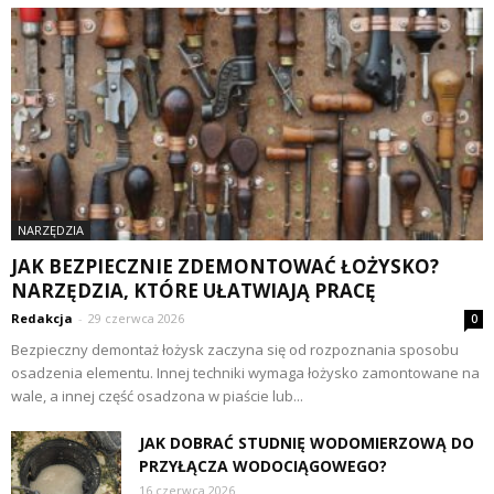
NARZĘDZIA
JAK BEZPIECZNIE ZDEMONTOWAĆ ŁOŻYSKO?
NARZĘDZIA, KTÓRE UŁATWIAJĄ PRACĘ
Redakcja
-
29 czerwca 2026
0
Bezpieczny demontaż łożysk zaczyna się od rozpoznania sposobu
osadzenia elementu. Innej techniki wymaga łożysko zamontowane na
wale, a innej część osadzona w piaście lub...
JAK DOBRAĆ STUDNIĘ WODOMIERZOWĄ DO
PRZYŁĄCZA WODOCIĄGOWEGO?
16 czerwca 2026