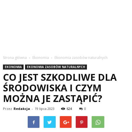
Strona główna
Ekonomia
Ekonomia zasobów naturalnych
EKONOMIA
EKONOMIA ZASOBÓW NATURALNYCH
CO JEST SZKODLIWE DLA
ŚRODOWISKA I CZYM
MOŻNA JE ZASTĄPIĆ?
Przez
Redakcja
-
19 lipca 2023
624
0