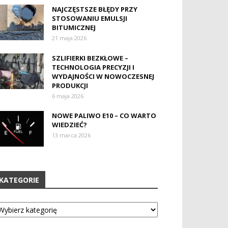
NAJCZĘSTSZE BŁĘDY PRZY
STOSOWANIU EMULSJI
BITUMICZNEJ
21 maja 2026
SZLIFIERKI BEZKŁOWE –
TECHNOLOGIA PRECYZJI I
WYDAJNOŚCI W NOWOCZESNEJ
PRODUKCJI
6 maja 2026
NOWE PALIWO E10 – CO WARTO
WIEDZIEĆ?
13 marca 2026
KATEGORIE
tegorie