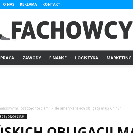
O NAS
REKLAMA
KONTAKT
PRACA
ZAWODY
FINANSE
LOGISTYKA
MARKETING
Fachowcy.pl
inansowymi i oszczędnościami
Ile amerykańskich obligacji mają Chiny?
SZCZĘDNOŚCIAMI
SKICH OBLIGACJI M