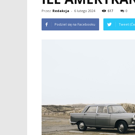
Przez
Redakcja
-
6 lutego 2024
617
0
Podziel się na Facebooku
Tweet (Ćw