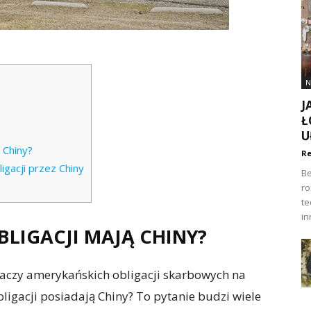
N
J
Ł
U
 Chiny?
Re
gacji przez Chiny
Be
ro
te
in
BLIGACJI MAJĄ CHINY?
daczy amerykańskich obligacji skarbowych na
bligacji posiadają Chiny? To pytanie budzi wiele