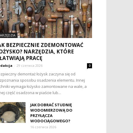
ARZĘDZIA
AK BEZPIECZNIE ZDEMONTOWAĆ
OŻYSKO? NARZĘDZIA, KTÓRE
ŁATWIAJĄ PRACĘ
dakcja
-
29 czerwca 2026
0
zpieczny demontaż łożysk zaczyna się od
zpoznania sposobu osadzenia elementu. Innej
chniki wymaga łożysko zamontowane na wale, a
nej część osadzona w piaście lub...
JAK DOBRAĆ STUDNIĘ
WODOMIERZOWĄ DO
PRZYŁĄCZA
WODOCIĄGOWEGO?
16 czerwca 2026