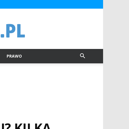
PRAWO
? KILKA