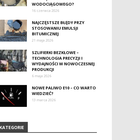
WODOCIĄGOWEGO?
16 czerwca 2026
NAJCZĘSTSZE BŁĘDY PRZY
STOSOWANIU EMULSJI
BITUMICZNEJ
21 maja 2026
SZLIFIERKI BEZKŁOWE –
TECHNOLOGIA PRECYZJI I
WYDAJNOŚCI W NOWOCZESNEJ
PRODUKCJI
6 maja 2026
NOWE PALIWO E10 – CO WARTO
WIEDZIEĆ?
13 marca 2026
KATEGORIE