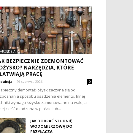
ARZĘDZIA
AK BEZPIECZNIE ZDEMONTOWAĆ
OŻYSKO? NARZĘDZIA, KTÓRE
ŁATWIAJĄ PRACĘ
dakcja
-
29 czerwca 2026
0
zpieczny demontaż łożysk zaczyna się od
zpoznania sposobu osadzenia elementu. Innej
chniki wymaga łożysko zamontowane na wale, a
nej część osadzona w piaście lub...
JAK DOBRAĆ STUDNIĘ
WODOMIERZOWĄ DO
PRZYŁĄCZA