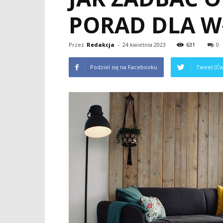
PORAD DLA WŁ
Przez
Redakcja
-
24 kwietnia 2023
631
0
Podziel się na Facebooku
Tweet (Ćw