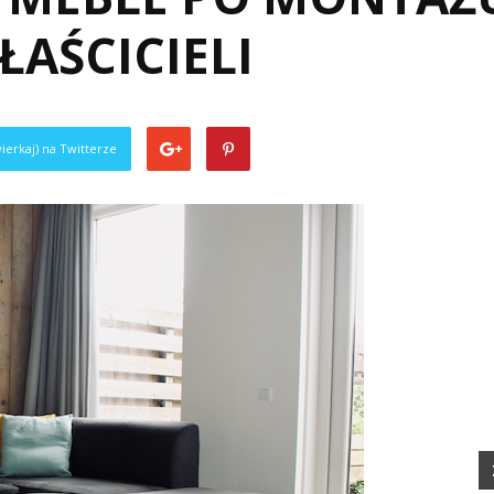
AŚCICIELI
ierkaj) na Twitterze