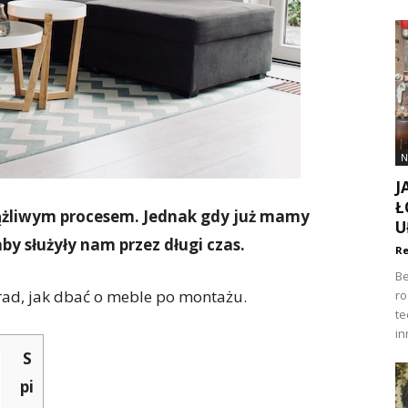
N
J
Ł
iążliwym procesem. Jednak gdy już mamy
U
by służyły nam przez długi czas.
Re
Be
rad, jak dbać o meble po montażu.
ro
te
in
S
pi