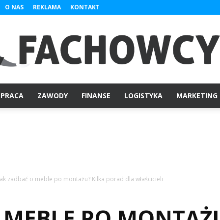
O NAS
REKLAMA
KONTAKT
PRACA
ZAWODY
FINANSE
LOGISTYKA
MARKETING
Fachowcy.pl
Jak zadbać o meble po montażu? Kilka porad dla właścicieli
O MEBLE PO MONTAŻU