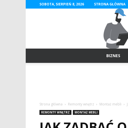
SOBOTA, SIERPIEŃ 8, 2026
STRONA GŁÓWNA
BIZNES
Strona główna
Remonty wnętrz
Montaż mebli
REMONTY WNĘTRZ
MONTAŻ MEBLI
JAK ZADBAĆ 