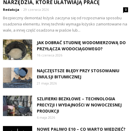
NARZĘDZIA, KTÓRE UŁATWIAJĄ PRACĘ
Redakcja
-
29 czerwca 2026
0
Bezpieczny demontaż łożysk zaczyna się od rozpoznania sposobu
osadzenia elementu. Innej techniki wymaga łożysko zamontowane na
wale, a innej część osadzona w piaście lub...
JAK DOBRAĆ STUDNIĘ WODOMIERZOWĄ DO
PRZYŁĄCZA WODOCIĄGOWEGO?
16 czerwca 2026
NAJCZĘSTSZE BŁĘDY PRZY STOSOWANIU
EMULSJI BITUMICZNEJ
21 maja 2026
SZLIFIERKI BEZKŁOWE – TECHNOLOGIA
PRECYZJI I WYDAJNOŚCI W NOWOCZESNEJ
PRODUKCJI
6 maja 2026
NOWE PALIWO E10 – CO WARTO WIEDZIEĆ?