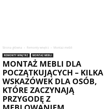
Strona główna
Remonty wnętrz
Montaż mebli
REMONTY WNĘTRZ
MONTAŻ MEBLI
MONTAŻ MEBLI DLA
POCZĄTKUJĄCYCH – KILKA
WSKAZÓWEK DLA OSÓB,
KTÓRE ZACZYNAJĄ
PRZYGODĘ Z
MEBLOWANIEM