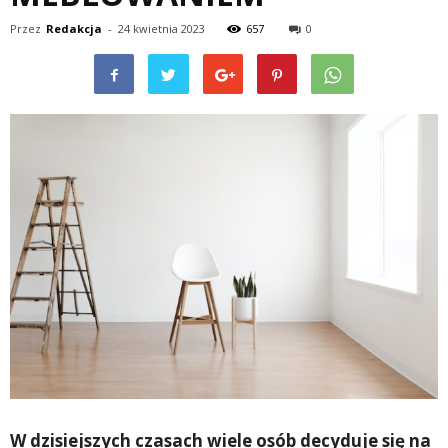
Przez
Redakcja
-
24 kwietnia 2023
657
0
W dzisiejszych czasach wiele osób decyduje się na