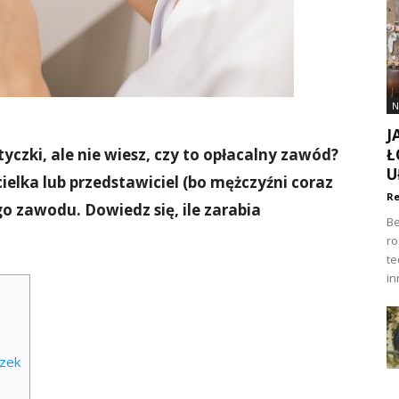
N
J
yczki, ale nie wiesz, czy to opłacalny zawód?
Ł
U
ielka lub przedstawiciel (bo mężczyźni coraz
Re
go zawodu. Dowiedz się, ile zarabia
Be
ro
te
in
zek