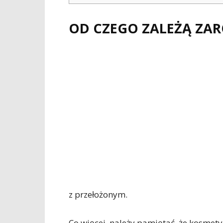
OD CZEGO ZALEŻĄ ZAR
z przełożonym.
Co więcej, należy pamiętać, że kosmety