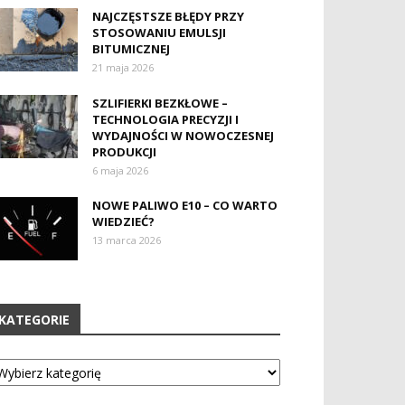
NAJCZĘSTSZE BŁĘDY PRZY
STOSOWANIU EMULSJI
BITUMICZNEJ
21 maja 2026
SZLIFIERKI BEZKŁOWE –
TECHNOLOGIA PRECYZJI I
WYDAJNOŚCI W NOWOCZESNEJ
PRODUKCJI
6 maja 2026
NOWE PALIWO E10 – CO WARTO
WIEDZIEĆ?
13 marca 2026
KATEGORIE
tegorie