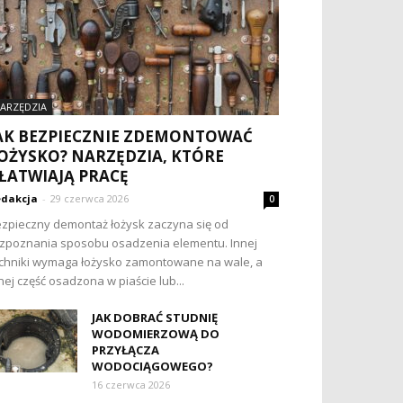
ARZĘDZIA
AK BEZPIECZNIE ZDEMONTOWAĆ
OŻYSKO? NARZĘDZIA, KTÓRE
ŁATWIAJĄ PRACĘ
dakcja
-
29 czerwca 2026
0
zpieczny demontaż łożysk zaczyna się od
zpoznania sposobu osadzenia elementu. Innej
chniki wymaga łożysko zamontowane na wale, a
nej część osadzona w piaście lub...
JAK DOBRAĆ STUDNIĘ
WODOMIERZOWĄ DO
PRZYŁĄCZA
WODOCIĄGOWEGO?
16 czerwca 2026