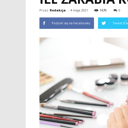
Przez
Redakcja
-
4 maja 2021
1670
0
Podziel się na Facebooku
Tweet (Ćw